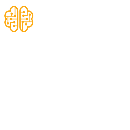
Ay:
Ocak
2024