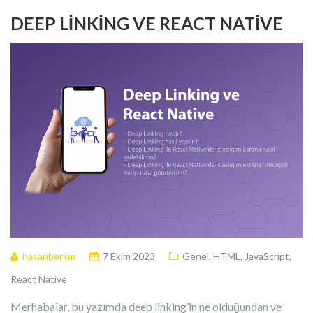
DEEP LINKING VE REACT NATIVE
hasanberkm
7 Ekim 2023
Genel
,
HTML
,
JavaScript
,
React Native
Merhabalar, bu yazımda deep linking’in ne olduğundan ve