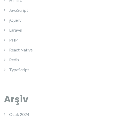
HTML
JavaScript
jQuery
Laravel
PHP
React Native
Redis
TypeScript
Arşiv
Ocak 2024