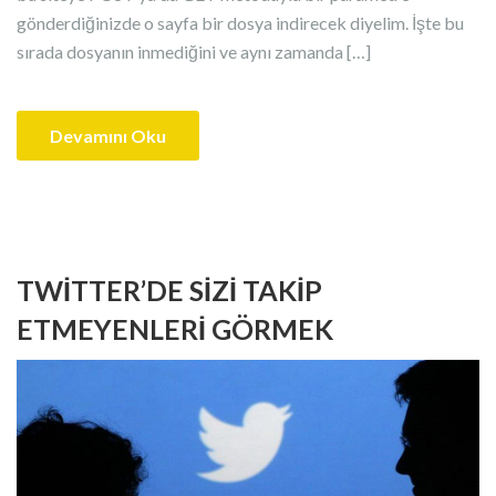
gönderdiğinizde o sayfa bir dosya indirecek diyelim. İşte bu
sırada dosyanın inmediğini ve aynı zamanda […]
Devamını Oku
TWITTER’DE SIZI TAKIP
ETMEYENLERI GÖRMEK