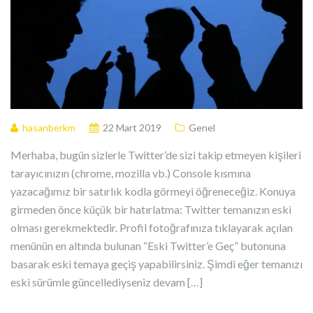
hasanberkm
22 Mart 2019
Genel
Merhaba, bugün sizlerle Twitter’de sizi takip etmeyen kişileri
tarayıcınızın (chrome, mozilla vb.) Console kısmına
yazacağımız bir satırlık kodla görmeyi öğreneceğiz. Konuya
girmeden önce küçük bir hatırlatma: Twitter temanızın eski
olması gerekmektedir. Profil fotoğrafınıza tıklayarak açılan
menünün en altında bulunan “Eski Twitter’e Geç” butonuna
basarak eski temaya geçiş yapabilirsiniz. Şimdi eğer temanızı
eski sürümle güncellediyseniz devam […]