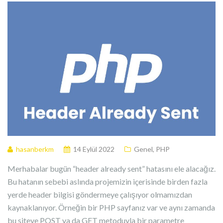
hasanberkm
14 Eylül 2022
Genel
,
PHP
Merhabalar bugün “header already sent” hatasını ele alacağız.
Bu hatanın sebebi aslında projemizin içerisinde birden fazla
yerde header bilgisi göndermeye çalışıyor olmamızdan
kaynaklanıyor. Örneğin bir PHP sayfanız var ve aynı zamanda
bu siteye POST ya da GET metoduyla bir parametre