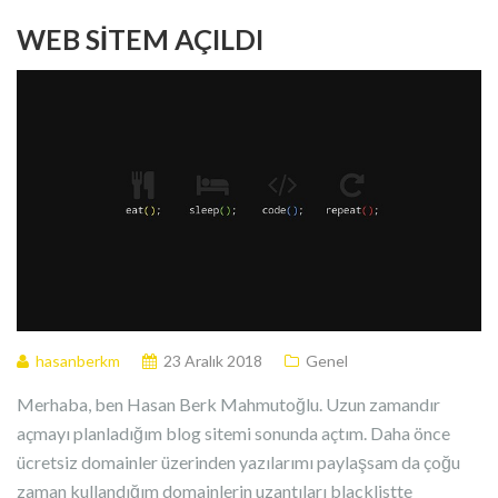
WEB SITEM AÇILDI
hasanberkm
23 Aralık 2018
Genel
Merhaba, ben Hasan Berk Mahmutoğlu. Uzun zamandır
açmayı planladığım blog sitemi sonunda açtım. Daha önce
ücretsiz domainler üzerinden yazılarımı paylaşsam da çoğu
zaman kullandığım domainlerin uzantıları blacklistte